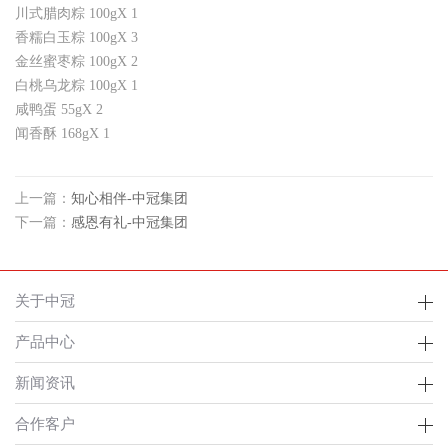
川式腊肉粽
100gX
1
香糯白玉粽
100gX
3
金丝蜜枣粽
100gX
2
白桃乌龙粽
100gX
1
咸鸭蛋
55gX
2
闻香酥
168gX
1
上一篇：
知心相伴-中冠集团
下一篇：
感恩有礼-中冠集团
关于中冠
产品中心
新闻资讯
合作客户