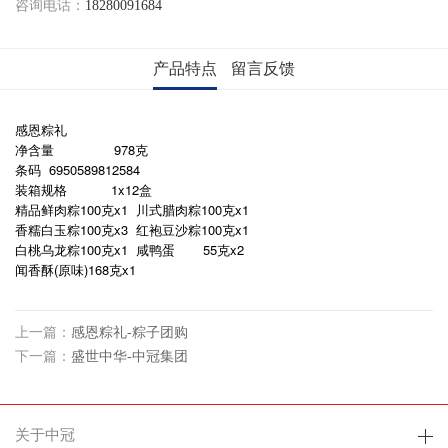
咨询电话：
18280091684
产品特点
留言反馈
感恩粽礼
净含量
978克
条码
6950589812584
装箱规格
1x12盒
精品鲜肉粽100克x1
川式腊肉粽100克x1
香糯白玉粽100克x3
红袍豆沙粽100克x1
白桃乌龙粽100克x1
咸鸭蛋
55克x2
(
)168
x1
闻香酥
原味
克
上一篇：
感恩粽礼-粽子团购
下一篇：
盛世中华-中冠集团
关于中冠