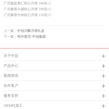
广式椒盐果仁软心月饼 100克×2
广式酱香火腿软心月饼 100克×2
广式酱香牛肉软心月饼 110克×2
上一篇：
中冠川酥月饼礼盒
下一篇：
明月星空-中冠集团
关于中冠
产品中心
新闻资讯
合作客户
服务支持
OEM代加工