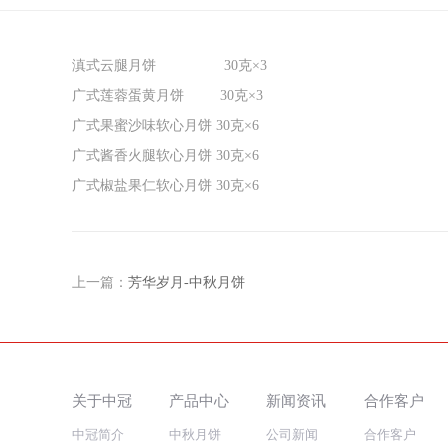
滇式云腿月饼 30克×3
广式莲蓉蛋黄月饼 30克×3
广式果蜜沙味软心月饼 30克×6
广式酱香火腿软心月饼 30克×6
广式椒盐果仁软心月饼 30克×6
上一篇：
芳华岁月-中秋月饼
关于中冠
产品中心
新闻资讯
合作客户
中冠简介
中秋月饼
公司新闻
合作客户